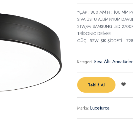
"ÇAP : 800 MM H : 100 MM 
SIVA ÜSTÜ ALÜMİNYUM DAV
21W/Mt SAMSUNG LED 2700K
TRİDONIC DRİVER
GÜÇ : 52W IŞIK ŞİDDETİ : 72
Sıva Altı Armatürler
Kategori:
Teklif Al
Luceturca
Marka: