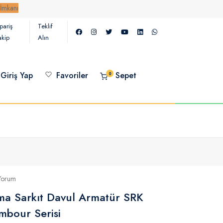
pariş
Teklif
akip
Alın
Giriş Yap
Favoriler
Sepet
0
Yorum
tma Sarkıt Davul Armatür SRK
mbour Serisi