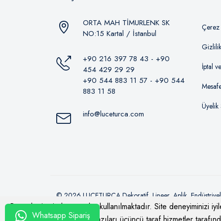
ORTA MAH TİMURLENK SK
Çerez P
NO:15 Kartal / İstanbul
Gizlil
+90 216 397 78 43 - +90
İptal v
454 429 29 29
+90 544 883 11 57 - +90 544
Mesafe
883 11 58
Üyelik
info@luceturca.com
© 2026
LUCETURCA Dekoratif, Lineer, Aplik, Endüstriye
Bu web sitesinde çerezler kullanılmaktadır. Site deneyiminizi iyile
Whatsapp Sipariş
Hakları Saklıdır
amaçlar için kullanılırken bazıları üçüncü taraf hizmetler tarafında