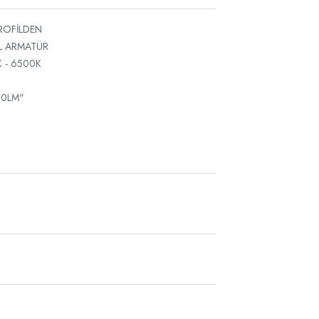
PROFİLDEN
UL ARMATÜR
 - 6500K
80LM"