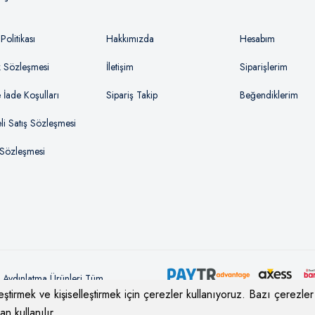
olitikası
Hakkımızda
Hesabım
ik Sözleşmesi
İletişim
Siparişlerim
e İade Koşulları
Sipariş Takip
Beğendiklerim
li Satış Sözleşmesi
 Sözleşmesi
l Aydınlatma Ürünleri
Tüm
ştirmek ve kişiselleştirmek için çerezler kullanıyoruz. Bazı çerezler i
n kullanılır.