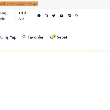
rtı ile ödeme İmkanı
pariş
Teklif
akip
Alın
Giriş Yap
Favoriler
Sepet
0