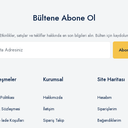
Bültene Abone Ol
Etkinlikler, satışlar ve teklifler hakkında en son bilgileri alın. Bülten için kaydolu
Abo
eşmeler
Kurumsal
Site Haritası
olitikası
Hakkımızda
Hesabım
ik Sözleşmesi
İletişim
Siparişlerim
e İade Koşulları
Sipariş Takip
Beğendiklerim