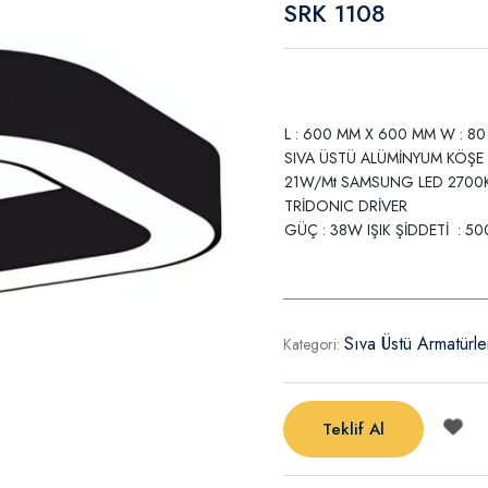
SRK 1108
L : 600 MM X 600 MM W : 8
SIVA ÜSTÜ ALÜMİNYUM KÖŞE
21W/Mt SAMSUNG LED 2700
TRİDONIC DRİVER
GÜÇ : 38W IŞIK ŞİDDETİ : 5
Sıva Üstü Armatürle
Kategori:
Teklif Al