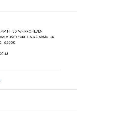
0 MM H : 80 MM PROFİLDEN
 RADYÜSLÜ KARE HALKA ARMATÜR
K - 6500K
000LM
r