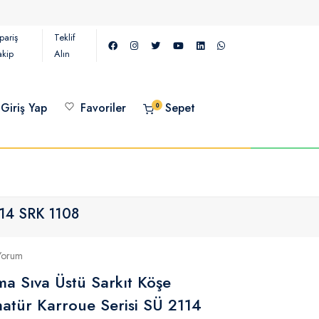
pariş
Teklif
akip
Alın
Giriş Yap
Favoriler
Sepet
0
114 SRK 1108
Yorum
ma Sıva Üstü Sarkıt Köşe
atür Karroue Serisi SÜ 2114