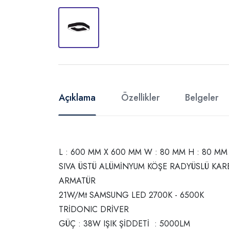
Açıklama
Özellikler
Belgeler
L : 600 MM X 600 MM W : 80 MM H : 80 M
SIVA ÜSTÜ ALÜMİNYUM KÖŞE RADYÜSLÜ KAR
ARMATÜR
21W/Mt SAMSUNG LED 2700K - 6500K
TRİDONIC DRİVER
GÜÇ : 38W IŞIK ŞİDDETİ : 5000LM