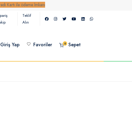
rtı ile ödeme İmkanı
pariş
Teklif
akip
Alın
Giriş Yap
Favoriler
Sepet
0