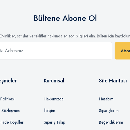
Bültene Abone Ol
Etkinlikler, satışlar ve teklifler hakkında en son bilgileri alın. Bülten için kaydolu
Abo
eşmeler
Kurumsal
Site Haritası
olitikası
Hakkımızda
Hesabım
ik Sözleşmesi
İletişim
Siparişlerim
e İade Koşulları
Sipariş Takip
Beğendiklerim