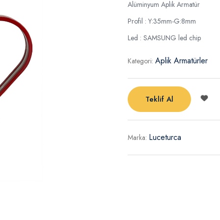
Alüminyum Aplik Armatür
Profil : Y:35mm-G:8mm
Led : SAMSUNG led chip
Aplik Armatürler
Kategori:
Teklif Al
Luceturca
Marka: