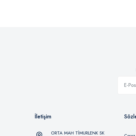
İletişim
Sözl
ORTA MAH TİMURLENK SK
Çerez P