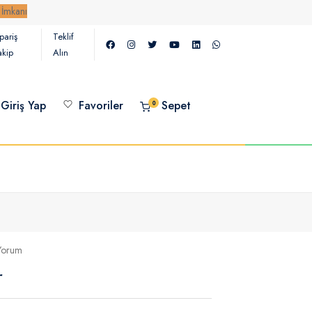
pariş
Teklif
akip
Alın
Giriş Yap
Favoriler
Sepet
0
Yorum
r