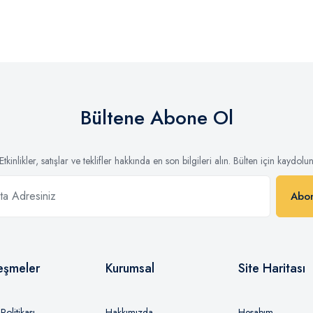
Bültene Abone Ol
Etkinlikler, satışlar ve teklifler hakkında en son bilgileri alın. Bülten için kaydolu
Abo
eşmeler
Kurumsal
Site Haritası
olitikası
Hakkımızda
Hesabım