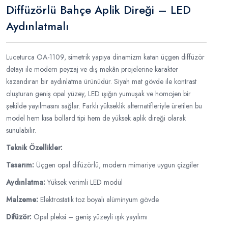
Diffüzörlü Bahçe Aplik Direği – LED
Aydınlatmalı
Luceturca OA-1109, simetrik yapıya dinamizm katan üçgen diffüzör
detayı ile modern peyzaj ve dış mekân projelerine karakter
kazandıran bir aydınlatma ürünüdür. Siyah mat gövde ile kontrast
oluşturan geniş opal yüzey, LED ışığın yumuşak ve homojen bir
şekilde yayılmasını sağlar. Farklı yükseklik alternatifleriyle üretilen bu
model hem kısa bollard tipi hem de yüksek aplik direği olarak
sunulabilir.
Teknik Özellikler:
Tasarım:
Üçgen opal difüzörlü, modern mimariye uygun çizgiler
Aydınlatma:
Yüksek verimli LED modül
Malzeme:
Elektrostatik toz boyalı alüminyum gövde
Difüzör:
Opal pleksi – geniş yüzeyli ışık yayılımı