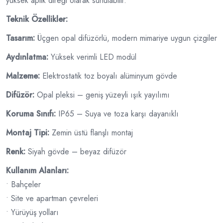
yüksek aplik direği olarak sunulabilir.
Teknik Özellikler:
Tasarım:
Üçgen opal difüzörlü, modern mimariye uygun çizgiler
Aydınlatma:
Yüksek verimli LED modül
Malzeme:
Elektrostatik toz boyalı alüminyum gövde
Difüzör:
Opal pleksi – geniş yüzeyli ışık yayılımı
Koruma Sınıfı:
IP65 – Suya ve toza karşı dayanıklı
Montaj Tipi:
Zemin üstü flanşlı montaj
Renk:
Siyah gövde – beyaz difüzör
Kullanım Alanları:
• Bahçeler
• Site ve apartman çevreleri
• Yürüyüş yolları