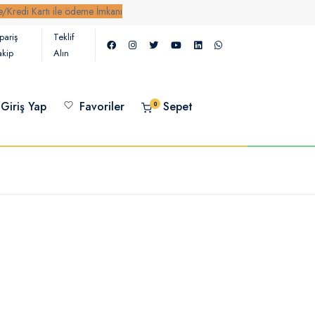
 Kartı ile ödeme İmkanı
pariş
Teklif
akip
Alın
Giriş Yap
Favoriler
Sepet
0