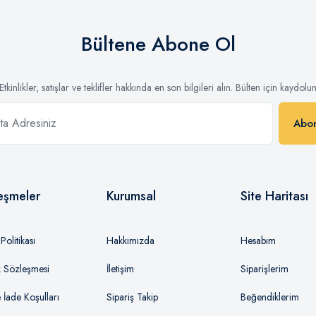
Bültene Abone Ol
Etkinlikler, satışlar ve teklifler hakkında en son bilgileri alın. Bülten için kaydolu
Abo
eşmeler
Kurumsal
Site Haritası
olitikası
Hakkımızda
Hesabım
ik Sözleşmesi
İletişim
Siparişlerim
e İade Koşulları
Sipariş Takip
Beğendiklerim