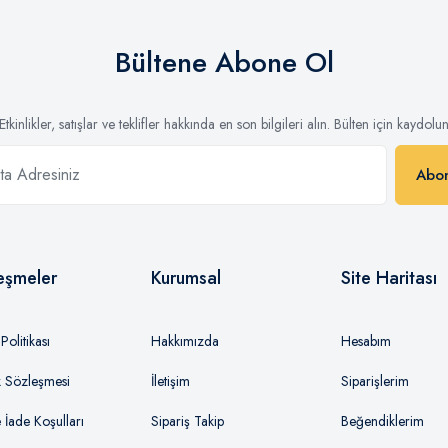
Bültene Abone Ol
Etkinlikler, satışlar ve teklifler hakkında en son bilgileri alın. Bülten için kaydolu
Abo
eşmeler
Kurumsal
Site Haritası
olitikası
Hakkımızda
Hesabım
ik Sözleşmesi
İletişim
Siparişlerim
e İade Koşulları
Sipariş Takip
Beğendiklerim